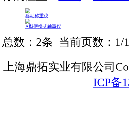
移动称重仪
A型便携式轴重仪
总数：2条 当前页数：
1
/
上海鼎拓实业有限公司Copyr
ICP备1