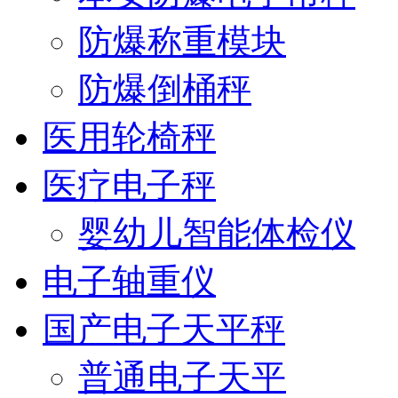
防爆称重模块
防爆倒桶秤
医用轮椅秤
医疗电子秤
婴幼儿智能体检仪
电子轴重仪
国产电子天平秤
普通电子天平