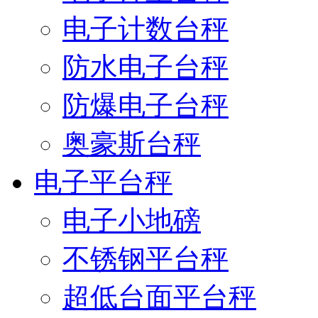
电子计数台秤
防水电子台秤
防爆电子台秤
奥豪斯台秤
电子平台秤
电子小地磅
不锈钢平台秤
超低台面平台秤