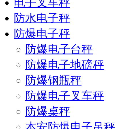
电子叉车秤
防水电子秤
防爆电子秤
防爆电子台秤
防爆电子地磅秤
防爆钢瓶秤
防爆电子叉车秤
防爆桌秤
本安防爆电子吊秤