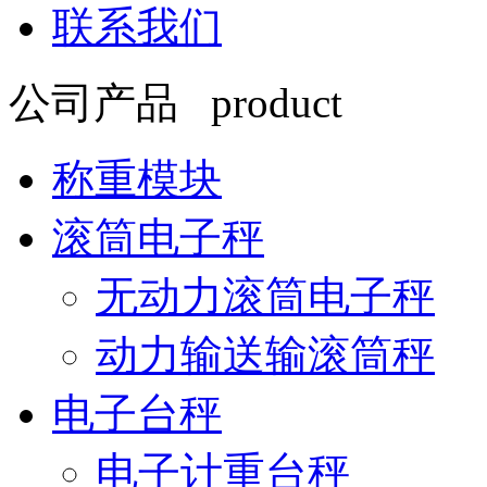
联系我们
公司产品 product
称重模块
滚筒电子秤
无动力滚筒电子秤
动力输送输滚筒秤
电子台秤
电子计重台秤