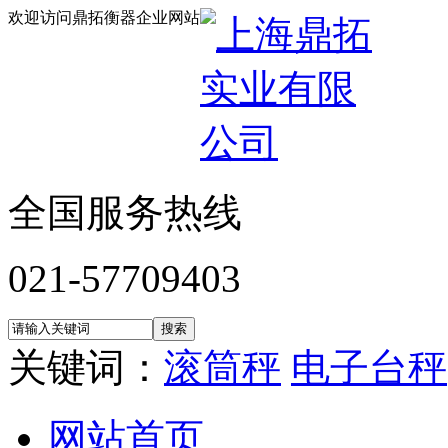
欢迎访问鼎拓衡器企业网站
全国服务热线
021-57709403
关键词：
滚筒秤
电子台秤
网站首页